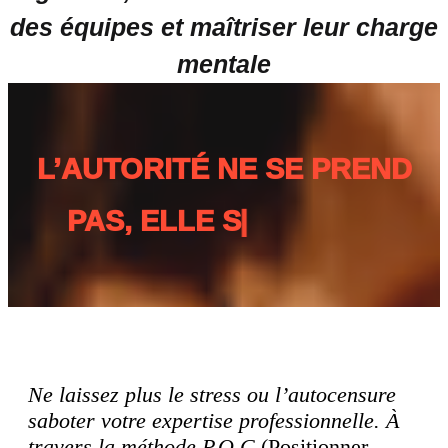
des équipes et maîtriser leur charge
mentale
L
’
A
U
T
O
R
I
T
É
N
E
S
E
P
R
E
N
D
P
A
S
,
E
L
L
E
S
’
I
N
C
A
R
N
E
Ne laissez plus le stress ou l’autocensure
saboter votre expertise professionnelle.
À
travers la méthode P.O.C
(Positionner,