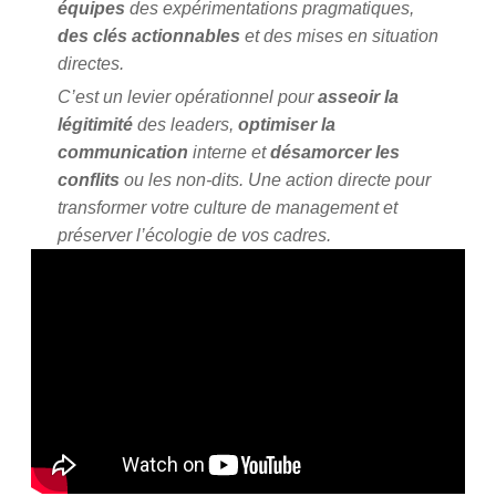
équipes
des expérimentations pragmatiques,
des clés actionnables
et des mises en situation
directes.
C’est un levier opérationnel pour
asseoir la
légitimité
des leaders,
optimiser la
communication
interne et
désamorcer les
conflits
ou les non-dits. Une action directe pour
transformer votre culture de management et
préserver l’écologie de vos cadres.